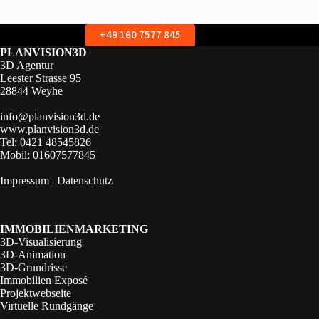
+49 160 7577 845
PLANVISION3D
3D Agentur
Leester Strasse 95
28844 Weyhe
info@planvision3d.de
www.planvision3d.de
Tel: 0421 48545826
Mobil: 01607577845
Impressum
|
Datenschutz
IMMOBILIENMARKETING
3D-Visualisierung
3D-Animation
3D-Grundrisse
Immobilien Exposé
Projektwebseite
Virtuelle Rundgänge