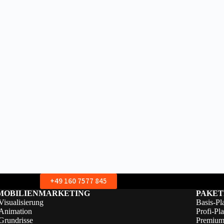
+49 160 7577 845
MOBILIENMARKETING
PAKET
isualisierung
Basis-P
Animation
Profi-Pl
Grundrisse
Premium