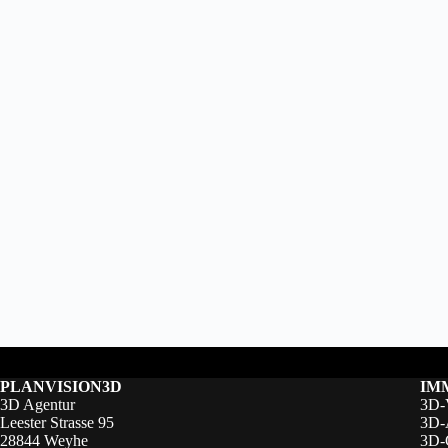
PLANVISION3D
IM
3D Agentur
3D-V
Leester Strasse 95
3D-
28844 Weyhe
3D-