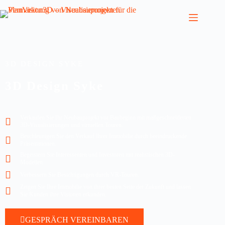
3D DESIGN SYKE
3D Design Syke
Verkaufen Sie Ihr Neubauprojekt vor Baubeginn mit maßgeschneiderten
3D-Visualisierungen und virtuellen Touren.
Beschleunigen Sie den Verkauf Ihrer Immobilie durch beeindruckende
Präsentationen.
Begeistern Sie Interessenten und Investoren mit realistischen 3D-
Modellen.
Verbessern Sie Besichtigungen durch VR-Touren.
Zeigen Sie Ihre Immobilie von ihrer besten Seite der Zukunft und lassen
Sie Kunden ihre Visionen erkunden.
GESPRÄCH VEREINBAREN