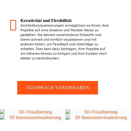
Kreativität und Flexibilität
Architekturvisualisierungen ermöglichen es Ihnen, Ihre
Projekte auf eine kreative und flexible Weise zu
gestalten. Sie können verschiedene Entwürfe und
Ideen schnell und einfach visualisieren und mit
anderen teilen, um Feedback und Vorschläge zu
erhalten. Dies kann dazu beitragen, Ihre Projekte auf
ein höheres Niveau zu bringen und Ihre Kunden noch
stärker zu beeindrucken.
GESPRÄCH VEREINBAREN