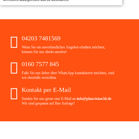
04203 7481569
Wenn Sie ein unverbindliches Angebot erhalten möchten,
können Sie uns direkt anrufen!
0160 7577 845
Falls Sie uns lieber über WhatsApp kontaktieren möchten, sind
wir ebenfalls erreichbar.
Kontakt per E-Mail
Senden Sie uns gerne eine E-Mail an
info@planvision3d.de
Wir sind gespannt auf Ihre Anfrage!