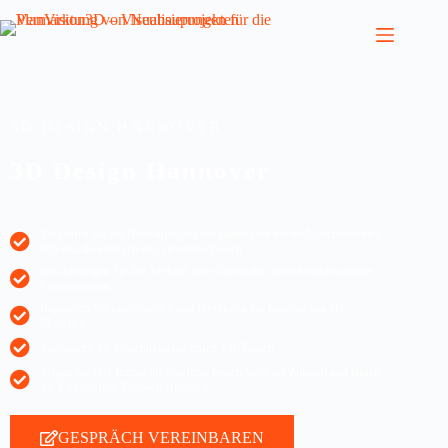
3D DESIGN HANNOVER
3D Design Hannover
Verkaufen Sie Ihr Neubauprojekt vor Baubeginn mit maßgeschneiderten
3D-Visualisierungen und virtuellen Touren.
Beschleunigen Sie den Verkauf Ihrer Immobilie durch beeindruckende
Präsentationen.
Begeistern Sie Interessenten und Investoren mit realistischen 3D-
Modellen.
Verbessern Sie Besichtigungen durch VR-Touren.
Zeigen Sie Ihre Immobilie von ihrer besten Seite der Zukunft und lassen
Sie Kunden ihre Visionen erkunden.
GESPRÄCH VEREINBAREN