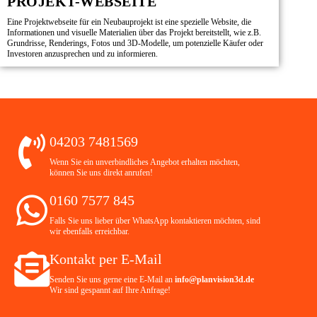
PROJEKT-WEBSEITE
Eine Projektwebseite für ein Neubauprojekt ist eine spezielle Website, die
Informationen und visuelle Materialien über das Projekt bereitstellt, wie z.B.
Grundrisse, Renderings, Fotos und 3D-Modelle, um potenzielle Käufer oder
Investoren anzusprechen und zu informieren.
04203 7481569
Wenn Sie ein unverbindliches Angebot erhalten möchten,
können Sie uns direkt anrufen!
0160 7577 845
Falls Sie uns lieber über WhatsApp kontaktieren möchten, sind
wir ebenfalls erreichbar.
Kontakt per E-Mail
Senden Sie uns gerne eine E-Mail an
info@planvision3d.de
Wir sind gespannt auf Ihre Anfrage!