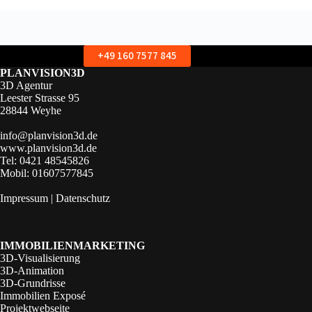
+49 160 7577 845
PLANVISION3D
3D Agentur
Leester Strasse 95
28844 Weyhe
info@planvision3d.de
www.planvision3d.de
Tel: 0421 48545826
Mobil: 01607577845
Impressum
|
Datenschutz
IMMOBILIENMARKETING
3D-Visualisierung
3D-Animation
3D-Grundrisse
Immobilien Exposé
Projektwebseite