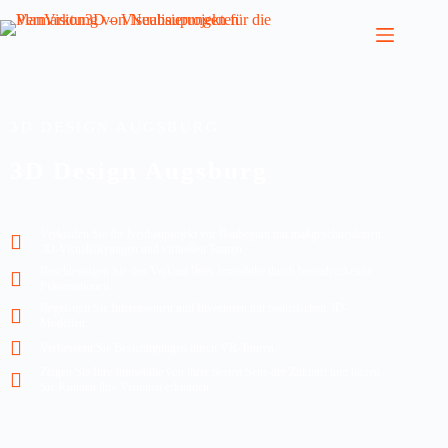
3D DESIGN AUGSBURG
3D Design Augsburg
Verkaufen Sie Ihr Neubauprojekt vor Baubeginn mit maßgeschneiderten
3D-Visualisierungen und virtuellen Touren.
Beschleunigen Sie den Verkauf Ihrer Immobilie durch beeindruckende
Präsentationen.
Begeistern Sie Interessenten und Investoren mit realistischen 3D-
Modellen.
Verbessern Sie Besichtigungen durch VR-Touren.
Zeigen Sie Ihre Immobilie von ihrer besten Seite der Zukunft und lassen
Sie Kunden ihre Visionen erkunden.