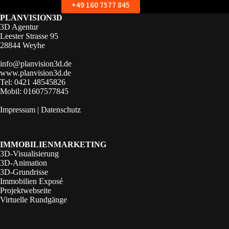
+49 160 7577 845
PLANVISION3D
3D Agentur
Leester Strasse 95
28844 Weyhe
info@planvision3d.de
www.planvision3d.de
Tel: 0421 48545826
Mobil: 01607577845
Impressum
|
Datenschutz
IMMOBILIENMARKETING
3D-Visualisierung
3D-Animation
3D-Grundrisse
Immobilien Exposé
Projektwebseite
Virtuelle Rundgänge